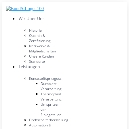
Zum
Inhalt
wechseln
Wir Über Uns
Historie
Qualität &
Zertifizierung
Netzwerke &
Mitgliedschaften
Unsere Kunden
Standorte
Leistungen
Kunststoffspritzguss
Duroplast
Verarbeitung
Thermoplast
Verarbeitung
Umspritzen
von
Einlegeteilen
Drehschalterherstellung
Automation &